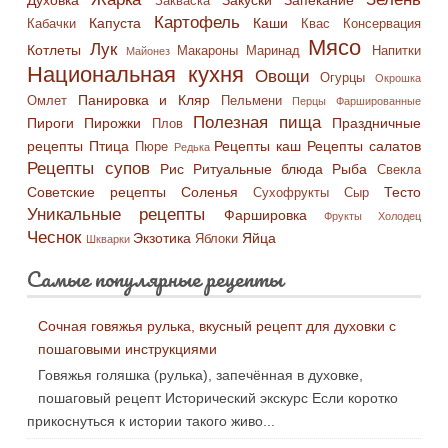
Духовка
Закуски
Запекание
Закваска
Картофель
Капуста
Каши
Кабачки
Квас
Консервация
Мясо
Лук
Котлеты
Макароны
Маринад
Напитки
Майонез
Национальная кухня
Овощи
Огурцы
Окрошка
Панировка и Кляр
Омлет
Пельмени
Перцы Фаршированные
Полезная пища
Пироги
Пирожки
Праздничные
Плов
рецепты
Птица
Рецепты каш
Рецепты салатов
Пюре
Редька
Рецепты супов
Рис
Ритуальные блюда
Рыба
Свекла
Советские рецепты
Соленья
Тесто
Сухофрукты
Сыр
Уникальные рецепты
Фаршировка
Фрукты
Холодец
Чеснок
Экзотика
Яйца
Яблоки
Шкварки
Самые популярные рецепты
Сочная говяжья рулька, вкусный рецепт для духовки с
пошаговыми инструкциями
Говяжья голяшка (рулька), запечённая в духовке,
пошаговый рецепт Исторический экскурс Если коротко
прикоснуться к истории такого живо...