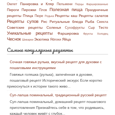
Панировка и Кляр
Омлет
Пельмени
Перцы Фаршированные
Полезная пища
Пироги
Пирожки
Праздничные
Плов
рецепты
Птица
Рецепты каш
Рецепты салатов
Пюре
Редька
Рецепты супов
Рис
Ритуальные блюда
Рыба
Свекла
Советские рецепты
Соленья
Тесто
Сухофрукты
Сыр
Уникальные рецепты
Фаршировка
Фрукты
Холодец
Чеснок
Экзотика
Яйца
Яблоки
Шкварки
Самые популярные рецепты
Сочная говяжья рулька, вкусный рецепт для духовки с
пошаговыми инструкциями
Говяжья голяшка (рулька), запечённая в духовке,
пошаговый рецепт Исторический экскурс Если коротко
прикоснуться к истории такого живо...
Суп-лапша поминальный, традиционный русский рецепт
Суп-лапша поминальный, домашний рецепт пошагового
приготовления Признайтесь себе в том, что родившись,
каждый человек живёт с глубок...