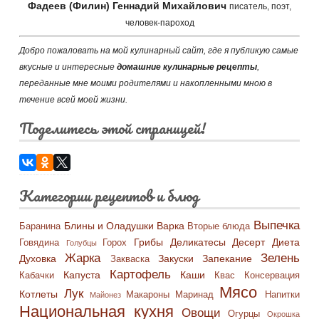
Фадеев (Филин) Геннадий Михайлович
писатель, поэт,
человек-пароход
Добро пожаловать на мой кулинарный сайт, где я публикую самые
вкусные и интересные
домашние кулинарные рецепты
,
переданные мне моими родителями и накопленными мною в
течение всей моей жизни.
Поделитесь этой страницей!
Категории рецептов и блюд
Выпечка
Блины и Оладушки
Варка
Баранина
Вторые блюда
Грибы
Деликатесы
Десерт
Диета
Говядина
Горох
Голубцы
Жарка
Зелень
Духовка
Закуски
Запекание
Закваска
Картофель
Капуста
Каши
Кабачки
Квас
Консервация
Мясо
Лук
Котлеты
Макароны
Маринад
Напитки
Майонез
Национальная кухня
Овощи
Огурцы
Окрошка