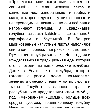
«Принеси-ка мне капустные листья со
свининой!». В Азии испокон веков в
капустный лист заворачивают и грибы, и
мясо, и морепродукты – у них странные и
непереводимые названия, но они всё равно
напоминают голубцы. В Скандинавии
голубцы называют kaldolmar – со свининой,
картофелем и брусникой. В Венгрии
маринованные капустные листья наполняют
свининой, перцем, паприкой и сметаной.
Румынские голубцы sarmale – Новогодняя и
Рождественская традиционная еда, которая
очень походит на наши
русские голубцы
.
Даже в Египте есть голубцы, которые
готовят с рисом, луком, помидорами,
зеленью и смесью специй – мяты, укропа и
тмина. Голубцы кавказских стран и
республик, что представляют свои голубцы
под именованием «Долма», больше всех
сродни русскому традиционному голубцу.
Начинкой выступает фарш из говядины,