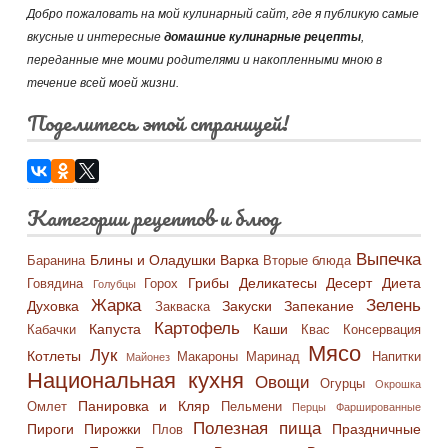
Добро пожаловать на мой кулинарный сайт, где я публикую самые
вкусные и интересные
домашние кулинарные рецепты
,
переданные мне моими родителями и накопленными мною в
течение всей моей жизни.
Поделитесь этой страницей!
Категории рецептов и блюд
Выпечка
Блины и Оладушки
Варка
Баранина
Вторые блюда
Грибы
Деликатесы
Десерт
Диета
Говядина
Горох
Голубцы
Жарка
Зелень
Духовка
Закуски
Запекание
Закваска
Картофель
Капуста
Каши
Кабачки
Квас
Консервация
Мясо
Лук
Котлеты
Макароны
Маринад
Напитки
Майонез
Национальная кухня
Овощи
Огурцы
Окрошка
Панировка и Кляр
Омлет
Пельмени
Перцы Фаршированные
Полезная пища
Пироги
Пирожки
Праздничные
Плов