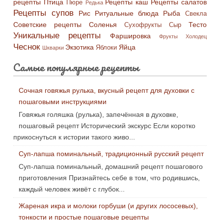
рецепты
Птица
Рецепты каш
Рецепты салатов
Пюре
Редька
Рецепты супов
Рис
Ритуальные блюда
Рыба
Свекла
Советские рецепты
Соленья
Тесто
Сухофрукты
Сыр
Уникальные рецепты
Фаршировка
Фрукты
Холодец
Чеснок
Экзотика
Яйца
Яблоки
Шкварки
Самые популярные рецепты
Сочная говяжья рулька, вкусный рецепт для духовки с
пошаговыми инструкциями
Говяжья голяшка (рулька), запечённая в духовке,
пошаговый рецепт Исторический экскурс Если коротко
прикоснуться к истории такого живо...
Суп-лапша поминальный, традиционный русский рецепт
Суп-лапша поминальный, домашний рецепт пошагового
приготовления Признайтесь себе в том, что родившись,
каждый человек живёт с глубок...
Жареная икра и молоки горбуши (и других лососевых),
тонкости и простые пошаговые рецепты