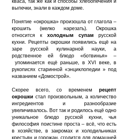
кваса, так же как и способы хлебопечения и
выпечки, знали в каждом доме.
Понятие «окрошка» произошла от глагола –
крошить (мелко нарезать). Окрошка
относится к
холодным супам
русской
кухни. Рецепты окрошки появились ещё на
заре русской кулинарной науки, а
родственное ей блюдо «ботвинья» –
упоминается ещё раньше, в XVI веке, в
рукописях старинной «энциклопедии » под
названием «Домострой».
Скорее всего, со временем
рецепт
окрошки
стал произвольным, а количество
ингредиентов и разнообразие
увеличивалось. Вот так и родилось ещё одно
уникальное блюдо русской кухни, чья
философия поистине проста – всё, что есть
в хозяйстве, в закромах и холодильниках
крестьян и горожан, сгодится для домашней