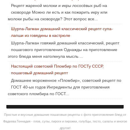
Рецепт жареной молоки и икры лососёвых рыб на
сковороде Можно ли есть и как пожарить икру или
молоки рыбы на сковороде? Этот вопрос все...
Шурпа-Лагман домашний классический рецепт супа-
лапши из говядины в кастрюле
Шурпа-Лагман говяжий домашний классический, рецепт
пошагового приготовления Однажды на приготовление
этого блюда меня натолкнула мысль ...
Настоящий советский Пломбир по ГОСТу СССР,
пошаговый домашний рецепт
Домашнее мороженное «Пломбир», советский рецепт по
ГОСТ 40-ых годов Ингредиенты для приготовления
советского пломбира по ГОСТ...
Простые и вкусные домашние пошаговые рецепты с фото приготовления блюд от
Фадеева Геннадия - плов, супы, пироги и пирожки, голубцы, тесто, салаты и многое
другое!