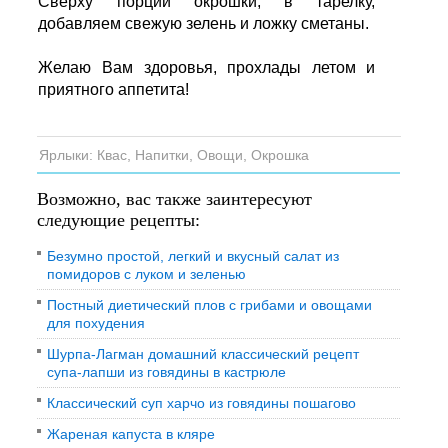
Сверху порции окрошки, в тарелку,
добавляем свежую зелень и ложку сметаны.
Желаю Вам здоровья, прохлады летом и
приятного аппетита!
Ярлыки:
Квас
,
Напитки
,
Овощи
,
Окрошка
Возможно, вас также заинтересуют
следующие рецепты:
Безумно простой, легкий и вкусный салат из
помидоров с луком и зеленью
Постный диетический плов с грибами и овощами
для похудения
Шурпа-Лагман домашний классический рецепт
супа-лапши из говядины в кастрюле
Классический суп харчо из говядины пошагово
Жареная капуста в кляре