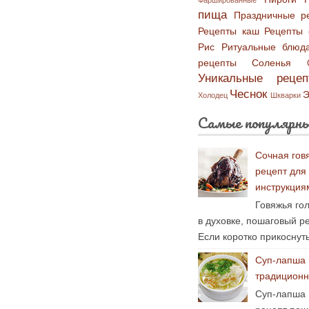
Фаршированные
пища
Праздничные р
Рецепты каш
Рецепты 
Рис
Ритуальные блюд
рецепты
Соленья
Уникальные рецеп
Чеснок
Э
Холодец
Шкварки
Самые популярны
Сочная гов
рецепт для
инструкция
Говяжья гол
в духовке, пошаговый р
Если коротко прикоснуть
Суп-лапша 
традиционн
Суп-лапша