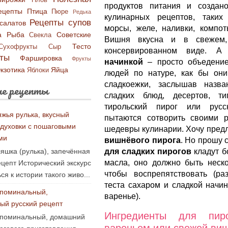
Плов
продуктов питания и создан
ецепты
Птица
Пюре
Редька
кулинарных рецептов, таких
Рецепты супов
салатов
морсы, желе, наливки, компоты
а
Рыба
Советские
Свекла
Вишня вкусна и в свежем
Тесто
Сухофрукты
Сыр
консервированном виде. 
ты
Фаршировка
Фрукты
начинкой
– просто объедение
кзотика
Яйца
Яблоки
людей по натуре, как бы они
сладкоежки, заслышав назв
е рецепты
сладких блюд, десертов, ти
тирольский пирог или русс
яжья рулька, вкусный
пытаются сотворить своими 
 духовки с пошаговыми
шедевры кулинарии. Хочу пред
ми
вишнёвого пирога
. Но прошу с
яшка (рулька), запечённая
для сладких пирогов
кладут б
масла, оно должно быть неско
ецепт Исторический экскурс
чтобы воспрепятствовать (р
ся к истории такого живо...
теста сахаром и сладкой начин
поминальный,
варенье).
ый русский рецепт
Ингредиенты для пи
 поминальный, домашний