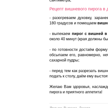
сантиметра;
Рецепт вишневого пирога в 
- разогреваем духовку, заране
180 градусов и помещаем
вишн
- выпекаем
пирог с вишней в
около 40 минут (края должны бы
- по готовности достаём форм
обсыпаем его, равномерно, не
сахарной пудры;
- перед тем как разрезать виш
подать к столу, даём ему выстоя
Желаю Вам здоровья, наслажд
пирога и приятного аппетита!
Ярлыки:
Выпечка
,
Десерт