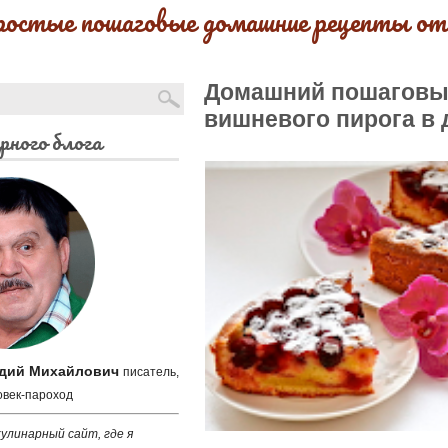
ростые пошаговые домашние рецепты от
Домашний пошаговы
вишневого пирога в 
рного блога
адий Михайлович
писатель,
овек-пароход
улинарный сайт, где я