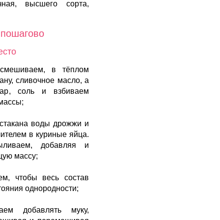
ная, высшего сорта,
 пошагово
есто
 смешиваем, в тёплом
ану, сливочное масло, а
хар, соль и взбиваем
массы;
 стакана воды дрожжи и
ителем в куриные яйца.
ливаем, добавляя и
щую массу;
ем, чтобы весь состав
тояния однородности;
ем добавлять муку,