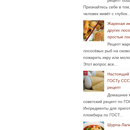
рецепт пош
Признайтесь себе в том
человек живёт с глубок..
Жареная ик
других лосо
простые по
Рецепт жар
лососёвых рыб на сково
пожарить икру или мол
Этот вопрос все...
Настоящий 
ГОСТу ССС
рецепт
Домашнее 
советский рецепт по ГО
Ингредиенты для пригот
пломбира по ГОСТ...
Шурпа-Лаг