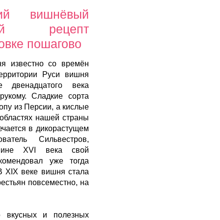
ий вишнёвый
ой рецепт
овке пошагово
я известно со времён
территории Руси вишня
 двенадцатого века
рукому. Сладкие сорта
опу из Персии, а кислые
 областях нашей страны
ечается в дикорастущем
ватель Сильвестров,
вине XVI века свой
комендовал уже тогда
В XIX веке вишня стала
рестьян повсеместно, на
о вкусных и полезных