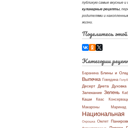
публикую самые вкусные 
кулинарные рецепты
, пе
родителями и накопленным
жизни.
Поделитесь этой
Категории рецеп
Блины и Ола
Баранина
Выпечка
Говядина
Голу
Десерт
Диета
Духовка
Зелень
Запекание
Каб
Каши
Квас
Консервац
Макароны
Маринад
Национальная 
Паниров
Омлет
Окрошка
Пироги