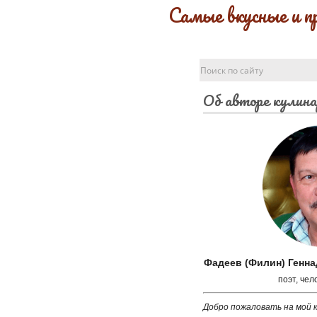
Самые вкусные и п
Об авторе кулина
Фадеев (Филин) Генн
поэт, чел
Добро пожаловать на мой к