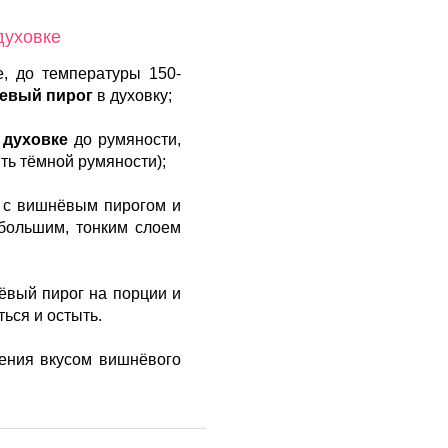
духовке
е, до температуры 150-
евый пирог
в духовку;
 духовке
до румяности,
ть тёмной румяности);
у с вишнёвым пирогом и
большим, тонким слоем
нёвый пирог на порции и
ться и остыть.
ения вкусом вишнёвого