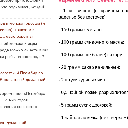
вареньем или свежей ви
агового приготовления
, что родившись, каждый
- 1 кг. вишни (в крайнем с
.
варенье без косточек);
ра и молоки горбуши (и
- 150 грамм сметаны;
севых), тонкости и
шаговые рецепты
- 100 грамм сливочного масла;
еной молоки и икры
роде Можно ли есть и как
- 100 грамм (не более) сахару;
оки рыбы на сковороде?
- 20 грамм сахар ванильный;
советский Пломбир по
Р, пошаговый домашний
- 2 штуки куриных яиц;
- 0,5 чайной ложки разрыхлител
мороженное «Пломбир»,
СТ 40-ых годов
- 5 грамм сухих дрожжей;
овления советского
- 1 чайная ложечка (не с верхом)
ман домашний