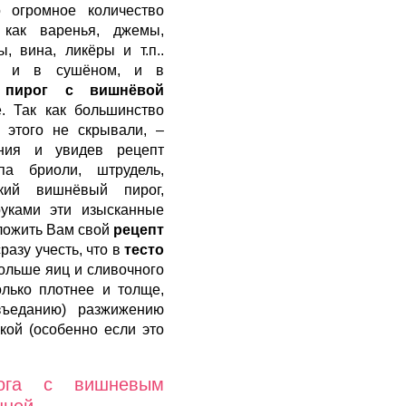
о огромное количество
 как варенья, джемы,
, вина, ликёры и т.п..
, и в сушёном, и в
А
пирог с вишнёвой
. Так как большинство
 этого не скрывали, –
ания и увидев рецепт
па бриоли, штрудель,
кий вишнёвый пирог,
руками эти изысканные
ложить Вам свой
рецепт
разу учесть, что в
тесто
ольше яиц и сливочного
лько плотнее и толще,
азъеданию) разжижению
кой (особенно если это
рога с вишневым