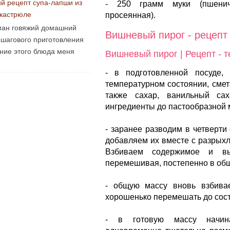
ий рецепт супа-лапши из
- 250 грамм муки (пшенич
 кастрюле
просеянная).
ан говяжий домашний
Вишневый пирог - рецепт
ошагового приготовления
ние этого блюда меня
Вишневый пирог | Рецепт - т
- в подготовленной посуде,
температурном состоянии, смет
также сахар, ванильный са
ингредиенты до пастообразной 
- заранее разводим в четверти
добавляем их вместе с разрыхл
Взбиваем содержимое и вы
перемешивая, постепенно в об
- общую массу вновь взбива
хорошенько перемешать до сос
- в готовую массу начина