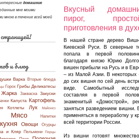
и интересные
домашние
Вкусный домашн
реданные мне моими
пирог, прост
и мною в течение всей моей
приготовления в дух
 страницей!
В нашей стране дерево Вишн
Киевской Руси. В северные 
попала в первой половине
благодаря князю Юрию Долго
тов и блюд
вишен прибыли на Русь и в Евр
– из Малой Азии. В некоторых
душки
Варка
Вторые блюда
до сих вишня по сей день встр
Грибы
Деликатесы
Горох
бцы
виде. Самобытный исследо
Жарка
Закуски
Закваска
составляя в первой поло
Картофель
Капуста
ачки
знаменитый «Домострой», ре
Лук
Котлеты
ия
заняться разведением вишни. 
Майонез
Мясо
применяться в переработку у к
Напитки
всей территории России.
кухня
Овощи
Огурцы
ка и Кляр
Пельмени
Перцы
Из вишни готовят множеств
Полезная
Пирожки