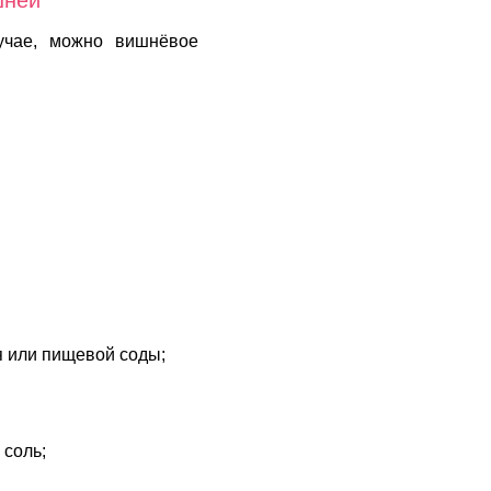
шней
лучае, можно вишнёвое
я или пищевой соды;
 соль;