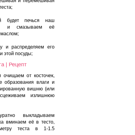
мешивая и перемешивая
теста;
й будет печься наш
, и смазываем её
 маслом;
у и распределяем его
и этой посуды;
а | Рецепт
 очищаем от косточек,
е образования влаги и
вированную вишню (или
 сцеживаем излишнюю
ратно выкладываем
а вминаем её в тесто,
метру теста в 1-1.5