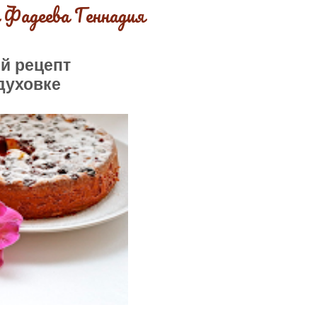
 Фадеева Геннадия
й рецепт
духовке