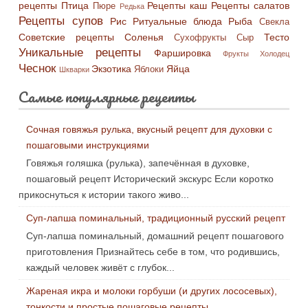
рецепты
Птица
Рецепты каш
Рецепты салатов
Пюре
Редька
Рецепты супов
Рис
Ритуальные блюда
Рыба
Свекла
Советские рецепты
Соленья
Тесто
Сухофрукты
Сыр
Уникальные рецепты
Фаршировка
Фрукты
Холодец
Чеснок
Экзотика
Яйца
Яблоки
Шкварки
Самые популярные рецепты
Сочная говяжья рулька, вкусный рецепт для духовки с
пошаговыми инструкциями
Говяжья голяшка (рулька), запечённая в духовке,
пошаговый рецепт Исторический экскурс Если коротко
прикоснуться к истории такого живо...
Суп-лапша поминальный, традиционный русский рецепт
Суп-лапша поминальный, домашний рецепт пошагового
приготовления Признайтесь себе в том, что родившись,
каждый человек живёт с глубок...
Жареная икра и молоки горбуши (и других лососевых),
тонкости и простые пошаговые рецепты