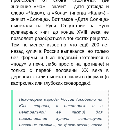
происходит от слова «КоЛаЧа», где
значение «Ча» - значит – дитя (отсюда и
слово «Чадо»), а «Кола» (иногда «Кала») -
значит «Солнце». Вот такое «Дитя Солнца»
выпекали на Руси. Отсутствие на Руси
кулинарных книг до конца XVIII века не
позволяет разобраться в тонкостях рецепта.
Тем не менее известно, что ещё 200 лет
назад кулич в России выпекался, но только
без формы и был подовый (готовился в
«поду» в печи, либо просто на противне) и
только с первой половины XX века в
деревнях стали выпекать кулич в формах (в
кастрюлях или глубоких сковородах).
Некоторые народы России (особенно на
Юге страны, а некоторые и в
центральной её части) для
наименования кулича используют
название «
паска
», но фактически, паска