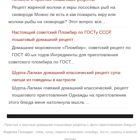
Рецепт жареной молоки и икры лососёвых рыб на
сковороде Можно ли есть и как пожарить икру или
молоки рыбы на сковороде? Этот вопрос все...
Настоящий советский Пломбир по ГОСТу СССР,
пошаговый домашний рецепт
Домашнее мороженное «Пломбир», советский рецепт по
ГОСТ 40-ых годов Ингредиенты для приготовления
советского пломбира по ГОСТ...
Шурпа-Лагман домашний классический рецепт супа-
лапши из говядины в кастрюле
Шурпа-Лагман говяжий домашний классический, рецепт
пошагового приготовления Однажды на приготовление
этого блюда меня натолкнула мысль ...
Простые и вкусные домашние пошаговые рецепты с фото приготовления блюд от
Фадеева Геннадия - плов, супы, пироги и пирожки, голубцы, тесто, салаты и многое
другое!