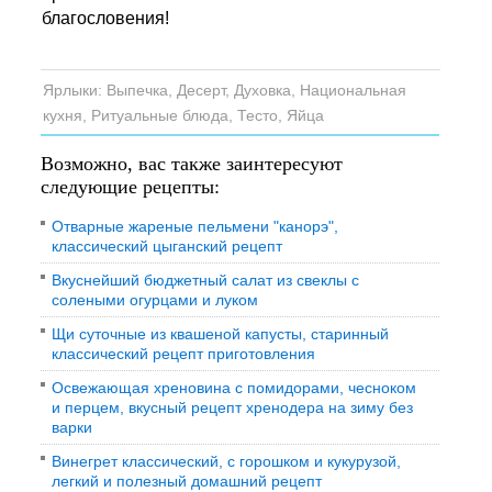
благословения!
Ярлыки:
Выпечка
,
Десерт
,
Духовка
,
Национальная
кухня
,
Ритуальные блюда
,
Тесто
,
Яйца
Возможно, вас также заинтересуют
следующие рецепты:
Отварные жареные пельмени "канорэ",
классический цыганский рецепт
Вкуснейший бюджетный салат из свеклы с
солеными огурцами и луком
Щи суточные из квашеной капусты, старинный
классический рецепт приготовления
Освежающая хреновина с помидорами, чесноком
и перцем, вкусный рецепт хренодера на зиму без
варки
Винегрет классический, с горошком и кукурузой,
легкий и полезный домашний рецепт