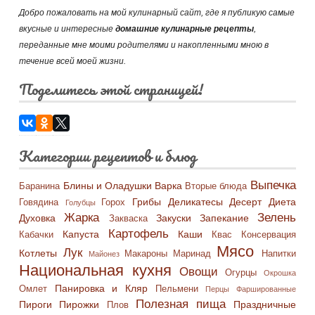
Добро пожаловать на мой кулинарный сайт, где я публикую самые
вкусные и интересные
домашние кулинарные рецепты
,
переданные мне моими родителями и накопленными мною в
течение всей моей жизни.
Поделитесь этой страницей!
Категории рецептов и блюд
Выпечка
Блины и Оладушки
Варка
Баранина
Вторые блюда
Грибы
Деликатесы
Десерт
Диета
Говядина
Горох
Голубцы
Жарка
Зелень
Духовка
Закуски
Запекание
Закваска
Картофель
Капуста
Каши
Кабачки
Квас
Консервация
Мясо
Лук
Котлеты
Макароны
Маринад
Напитки
Майонез
Национальная кухня
Овощи
Огурцы
Окрошка
Панировка и Кляр
Омлет
Пельмени
Перцы Фаршированные
Полезная пища
Пироги
Пирожки
Праздничные
Плов