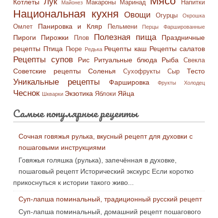
Мясо
Лук
Котлеты
Макароны
Маринад
Напитки
Майонез
Национальная кухня
Овощи
Огурцы
Окрошка
Панировка и Кляр
Омлет
Пельмени
Перцы Фаршированные
Полезная пища
Пироги
Пирожки
Праздничные
Плов
рецепты
Птица
Рецепты каш
Рецепты салатов
Пюре
Редька
Рецепты супов
Рис
Ритуальные блюда
Рыба
Свекла
Советские рецепты
Соленья
Тесто
Сухофрукты
Сыр
Уникальные рецепты
Фаршировка
Фрукты
Холодец
Чеснок
Экзотика
Яйца
Яблоки
Шкварки
Самые популярные рецепты
Сочная говяжья рулька, вкусный рецепт для духовки с
пошаговыми инструкциями
Говяжья голяшка (рулька), запечённая в духовке,
пошаговый рецепт Исторический экскурс Если коротко
прикоснуться к истории такого живо...
Суп-лапша поминальный, традиционный русский рецепт
Суп-лапша поминальный, домашний рецепт пошагового