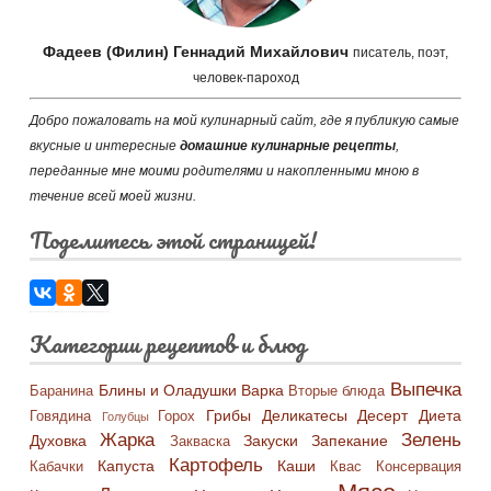
Фадеев (Филин) Геннадий Михайлович
писатель, поэт,
человек-пароход
Добро пожаловать на мой кулинарный сайт, где я публикую самые
вкусные и интересные
домашние кулинарные рецепты
,
переданные мне моими родителями и накопленными мною в
течение всей моей жизни.
Поделитесь этой страницей!
Категории рецептов и блюд
Выпечка
Блины и Оладушки
Варка
Баранина
Вторые блюда
Грибы
Деликатесы
Десерт
Диета
Говядина
Горох
Голубцы
Жарка
Зелень
Духовка
Закуски
Запекание
Закваска
Картофель
Капуста
Каши
Кабачки
Квас
Консервация