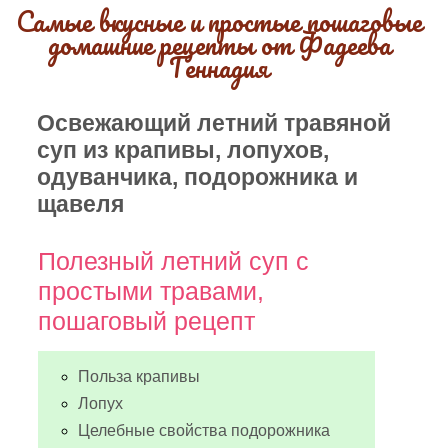
Самые вкусные и простые пошаговые
домашние рецепты от Фадеева
Геннадия
Освежающий летний травяной
суп из крапивы, лопухов,
одуванчика, подорожника и
щавеля
Полезный летний суп с
простыми травами,
пошаговый рецепт
Польза крапивы
Лопух
Целебные свойства подорожника