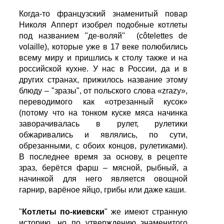
Когда-то французский знаменитый повар
Николя Апперт изобрел подобные котлеты
под названием "де-воляй" (côtelettes de
volaille), которые уже в 17 веке полюбились
всему миру и пришлись к столу также и на
российской кухне. У нас в России, да и в
других странах, прижилось название этому
блюду – "зразы", от польского слова «zrazy»,
переводимого как «отрезанный кусок»
(потому что на тонком куске мяса начинка
заворачивалась в рулет, рулетики
обжаривались и являлись, по сути,
обрезанными, с обоих концов, рулетиками).
В последнее время за основу, в рецепте
зраз, берётся фарш – мясной, рыбный, а
начинкой для него является овощной
гарнир, варёное яйцо, грибы или даже каши.
"
Котлеты по-киевски
" же имеют странную
историю, но по утверждению знаменитого