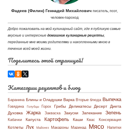
Фадеев (Филин) Геннадий Михайлович
писатель, поэт,
человек-пароход
Добро пожаловать на мой кулинарный сайт, где я публикую самые
вкусные и интересные
домашние кулинарные рецепты
,
переданные мне моими родителями и накопленными мною в
течение всей моей жизни.
Поделитесь этой страницей!
Категории рецептов и блюд
Выпечка
Блины и Оладушки
Варка
Баранина
Вторые блюда
Грибы
Деликатесы
Десерт
Диета
Говядина
Горох
Голубцы
Жарка
Зелень
Духовка
Закуски
Запекание
Закваска
Картофель
Капуста
Каши
Кабачки
Квас
Консервация
Мясо
Лук
Котлеты
Макароны
Маринад
Напитки
Майонез