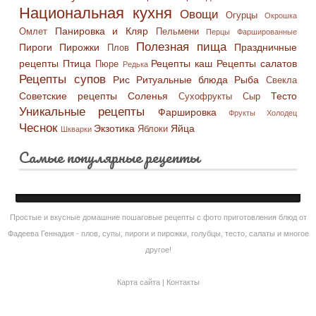
Национальная кухня
Овощи
Огурцы
Окрошка
Панировка и Кляр
Омлет
Пельмени
Перцы Фаршированные
Полезная пища
Пироги
Пирожки
Праздничные
Плов
рецепты
Птица
Рецепты каш
Рецепты салатов
Пюре
Редька
Рецепты супов
Рис
Ритуальные блюда
Рыба
Свекла
Советские рецепты
Соленья
Тесто
Сухофрукты
Сыр
Уникальные рецепты
Фаршировка
Фрукты
Холодец
Чеснок
Экзотика
Яйца
Яблоки
Шкварки
Самые популярные рецепты
Простые и вкусные домашние пошаговые рецепты с фото приготовления блюд от
Фадеева Геннадия - плов, супы, пироги и пирожки, голубцы, тесто, салаты и многое
другое!
Карта сайта
|
Контакты