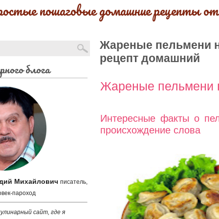
ростые пошаговые домашние рецепты от
Жареные пельмени н
рецепт домашний
рного блога
Жареные пельмени 
Интересные факты о пел
происхождение слова
адий Михайлович
писатель,
овек-пароход
улинарный сайт, где я