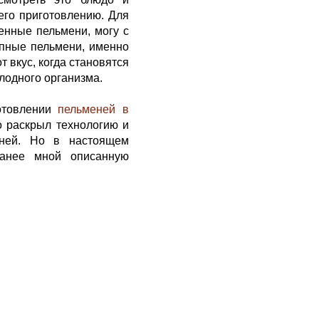
его приготовлению. Для
венные пельмени, могу с
упные пельмени, именно
т вкус, когда становятся
лодного организма.
отовлении
пельменей в
о раскрыл технологию и
еней. Но в настоящем
анее мной описанную