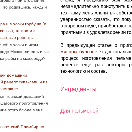
агового приготовления
незамедлительно приступить к 
, что родившись, каждый
тех, кому лень «лепить» собст
.
уверенностью сказать, что пок
ра и молоки горбуши (и
в жареном виде, приобретают то
севых), тонкости и
приятными в удовлетворении го
шаговые рецепты
еной молоки и икры
В предыдущей статье о приг
мясном бульоне
, я доскональн
роде Можно ли есть и как
процесс изготовления пельм
оки рыбы на сковороде?
рецепте ещё раз повторю р
технологию и состав.
ман домашний
ий рецепт супа-лапши из
Ингредиенты
 кастрюле
ан говяжий домашний
ошагового приготовления
ние этого блюда меня
Для пельменей
советский Пломбир по