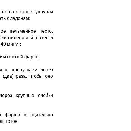
 тесто не станет упругим
ть к ладоням;
вое пельменное тесто,
олиэтиленовый пакет и
40 минут;
овим мясной фарш;
ясо, пропускаем через
 (два) раза, чтобы оно
через крупные ячейки
ля фарша и тщательно
ш готов.