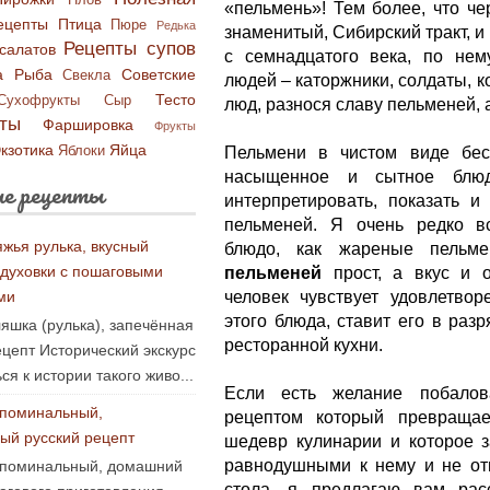
Плов
«пельмень»! Тем более, что че
ецепты
Птица
Пюре
Редька
знаменитый, Сибирский тракт, и
Рецепты супов
салатов
с семнадцатого века, по не
а
Рыба
Советские
Свекла
людей – каторжники, солдаты, к
Тесто
Сухофрукты
Сыр
люд, разнося славу пельменей, 
ты
Фаршировка
Фрукты
кзотика
Яйца
Яблоки
Пельмени в чистом виде бес
насыщенное и сытное блюд
е рецепты
интерпретировать, показать и
пельменей. Я очень редко в
яжья рулька, вкусный
блюдо, как жареные пельм
 духовки с пошаговыми
пельменей
прост, а вкус и 
ми
человек чувствует удовлетвор
этого блюда, ставит его в раз
яшка (рулька), запечённая
ресторанной кухни.
ецепт Исторический экскурс
ся к истории такого живо...
Если есть желание побалов
поминальный,
рецептом который превраща
ый русский рецепт
шедевр кулинарии и которое з
равнодушными к нему и не отп
 поминальный, домашний
стола, я предлагаю вам рас