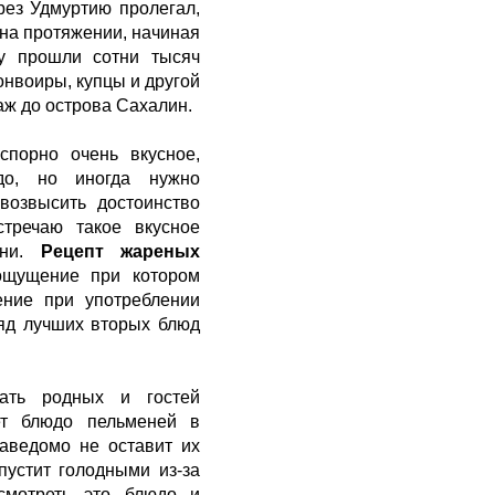
рез Удмуртию пролегал,
 на протяжении, начиная
му прошли сотни тысяч
онвоиры, купцы и другой
аж до острова Сахалин.
спорно очень вкусное,
о, но иногда нужно
 возвысить достоинство
стречаю такое вкусное
ени.
Рецепт жареных
ощущение при котором
ение при употреблении
ряд лучших вторых блюд
ать родных и гостей
ет блюдо пельменей в
аведомо не оставит их
устит голодными из-за
смотреть это блюдо и