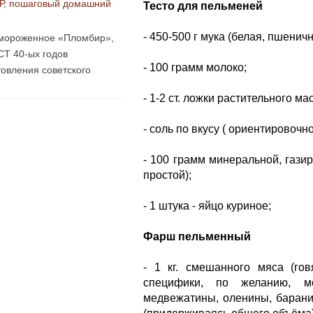
Р, пошаговый домашний
Тесто для пельменей
- 450-500 г мука (белая, пшенич
мороженное «Пломбир»,
СТ 40-ых годов
- 100 грамм молоко;
овления советского
- 1-2 ст. ложки растительного ма
- соль по вкусу ( ориентировочн
- 100 грамм минеральной, гази
простой);
- 1 штука - яйцо куриное;
Фарш пельменный
- 1 кг. смешанного мяса (гов
специфики, по желанию, м
медвежатины, оленины, барани