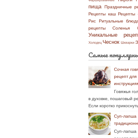
Фаршированные
пища
Праздничные р
Рецепты каш
Рецепты 
Рис
Ритуальные блюд
рецепты
Соленья
Уникальные рецеп
Чеснок
Э
Холодец
Шкварки
Самые популярны
Сочная гов
рецепт для
инструкция
Говяжья гол
в духовке, пошаговый р
Если коротко прикоснуть
Суп-лапша 
традиционн
Суп-лапша