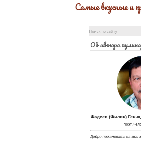
Самые вкусные и п
Об авторе кулина
Фадеев (Филин) Генн
поэт, чел
Добро пожаловать на мой к