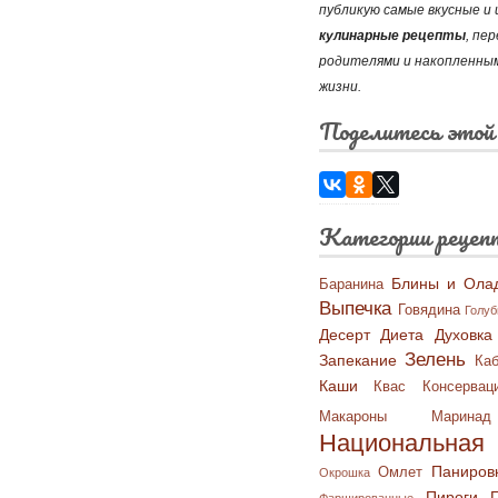
публикую самые вкусные 
кулинарные рецепты
, пе
родителями и накопленным
жизни.
Поделитесь этой
Категории рецеп
Блины и Ола
Баранина
Выпечка
Говядина
Голу
Десерт
Диета
Духовка
Зелень
Запекание
Каб
Каши
Квас
Консервац
Макароны
Маринад
Национальная 
Паниров
Омлет
Окрошка
Пироги