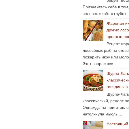
рецепт пош
Признайтесь себе в том
человек живёт с глубок..
Жареная ик
других лосо
простые по
Рецепт жар
лососёвых рыб на сково
пожарить икру или мол
Этот вопрос все...
Шурпа-Лаг
классическ
говядины в
Шурпа-Лагм
классический, рецепт п
Однажды на приготовле
натолкнула мысль ...
Настоящий 