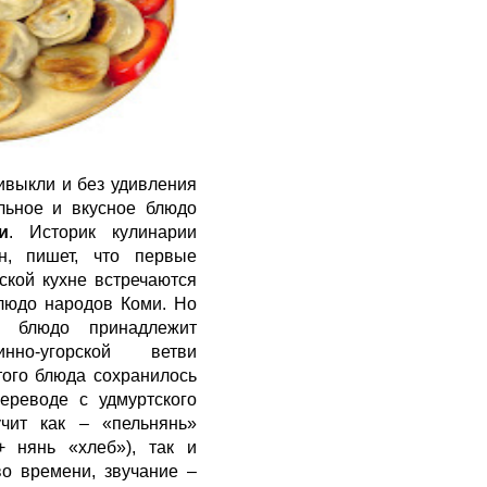
ивыкли и без удивления
льное и вкусное блюдо
и
. Историк кулинарии
н, пишет, что первые
ской кухне встречаются
блюдо народов Коми. Но
то блюдо принадлежит
нно-угорской ветви
того блюда сохранилось
ереводе с удмуртского
учит как – «пельнянь»
+ нянь «хлеб»), так и
о времени, звучание –