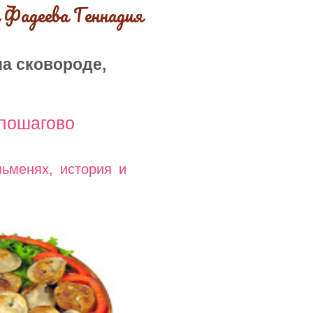
 Фадеева Геннадия
а сковороде,
пошагово
ьменях, история и