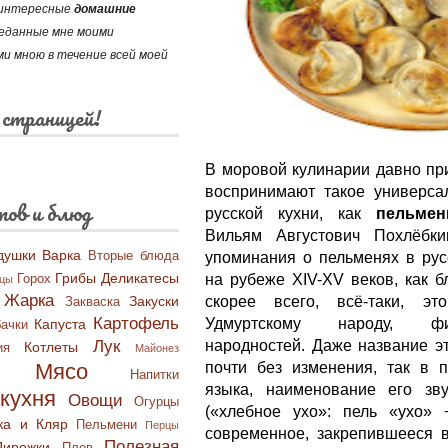
и интересные
домашние
реданные мне моими
и мною в течение всей моей
 страницей!
В моровой кулинарии давно пр
воспринимают такое универса
тов и блюд
русской кухни, как
пельмен
Вильям Августович Похлёбки
душки
Варка
Вторые блюда
упоминания о пельменях в рус
Грибы
Деликатесы
на рубеже XIV-XV веков, как 
Горох
бцы
Жарка
Закуски
скорее всего, всё-таки, э
Закваска
Картофель
Удмуртскому народу, фи
Капуста
ачки
Лук
народностей. Даже название э
Котлеты
ия
Майонез
Мясо
почти без изменения, так в п
Напитки
языка, наименование его зв
кухня
Овощи
Огурцы
(«хлебное ухо»: пель «ухо» 
ка и Кляр
Пельмени
Перцы
современное, закрепившееся в
Полезная
Пирожки