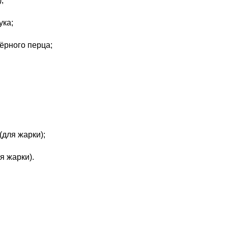
;
ука;
чёрного перца;
(для жарки);
я жарки).