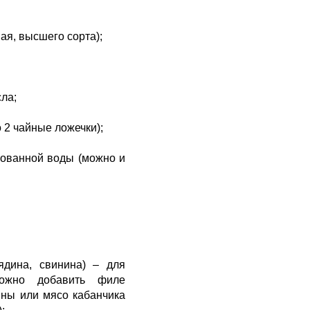
ная, высшего сорта);
сла;
о 2 чайные ложечки);
рованной воды (можно и
ядина, свинина) – для
ожно добавить филе
ны или мясо кабанчика