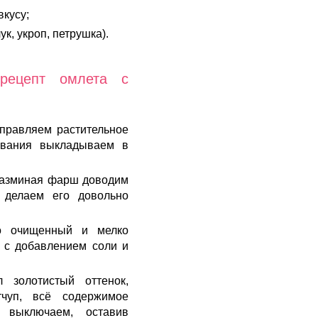
вкусу;
ук, укроп, петрушка).
рецепт омлета с
тправляем растительное
евания выкладываем в
разминая фарш доводим
и делаем его довольно
о очищенный и мелко
 с добавлением соли и
л золотистый оттенок,
тчуп, всё содержимое
 выключаем, оставив