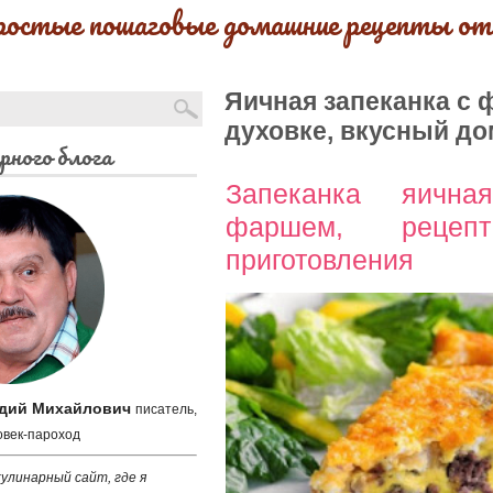
ростые пошаговые домашние рецепты от
Яичная запеканка с 
духовке, вкусный д
рного блога
Запеканка яичн
фаршем, рецеп
приготовления
адий Михайлович
писатель,
овек-пароход
улинарный сайт, где я