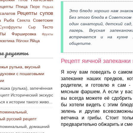
Плов
ецепты
Птица
Пюре
Редька
Это блюдо хорошо нам знако
Рецепты супов
салатов
Без этого блюда в Советском 
а
Рыба
Советские
Свекла
один санаторий, детский сад,
Тесто
Сухофрукты
Сыр
лагерь. Вкусная запекано
ты
Фаршировка
Фрукты
встречается и на кухне 
кзотика
Яйца
Яблоки
общепите.
е рецепты
Рецепт яичной запеканки 
яжья рулька, вкусный
Я хочу вам поведать о самом
 духовки с пошаговыми
запеканке наших предков, к
ми
родители, и готовлю я сам - 
яшка (рулька), запечённая
мясным фаршем. А если у вас 
ецепт Исторический экскурс
вы всегда можете её сдобрить
ся к истории такого живо...
бы хотели видеть с этим блюд
зелень и другие всевозможны
поминальный,
ветчина и грибы. Стоит тольк
ый русский рецепт
предварительно обжарить и см
 поминальный, домашний