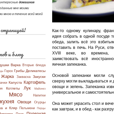
и интересные
домашние
реданные мне моими
и мною в течение всей моей
 страницей!
Как-то одному кулинару, фран
идея собрать в одной посуде т
обеда, залить всё это взбиты
поставить в печь. На Руси, от
тов и блюд
XVIII веке, во времена,
заимствовать всё иностранн
яичная запеканка.
душки
Варка
Вторые блюда
Грибы
Деликатесы
Горох
бцы
Основой запеканки могли сл
Жарка
Закуски
Закваска
сверху могли выкладываться и 
Картофель
Капуста
ачки
овощи и зелень. Запеканка изв
Лук
Котлеты
ия
Майонез
универсальное и самостоятель
Мясо
Напитки
кухня
Овощи
Огурцы
Она может украсить стол и вече
ка и Кляр
Пельмени
Перцы
как завтрак, и в обед - как разг
Полезная
Пирожки