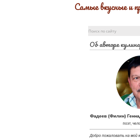
Самые вкусные и п
Об авторе кулина
Фадеев (Филин) Генн
поэт, чел
Добро пожаловать на мой к