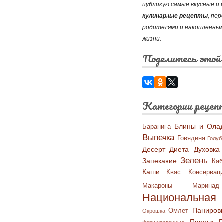
публикую самые вкусные 
кулинарные рецепты
, пе
родителями и накопленным
жизни.
Поделитесь этой
Категории рецеп
Блины и Ола
Баранина
Выпечка
Говядина
Голу
Десерт
Диета
Духовка
Зелень
Запекание
Каб
Каши
Квас
Консервац
Макароны
Маринад
Национальная 
Паниров
Омлет
Окрошка
Пироги