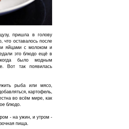
цузу, пришла в голову
о, что оставалось после
ми яйцами с молоком и
ведали это блюдо ещё в
 когда было модным
ое. Вот так появилась
ужить рыба или мясо,
добавляться, картофель,
естна во всём мире, как
ное блюдо.
ром - на ужин, и утром -
рузочная пища.