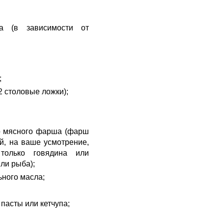
а (в зависимости от
;
2 столовые ложки);
о мясного фарша (фарш
й, на ваше усмотрение,
 только говядина или
или рыба);
ьного масла;
 пасты или кетчупа;