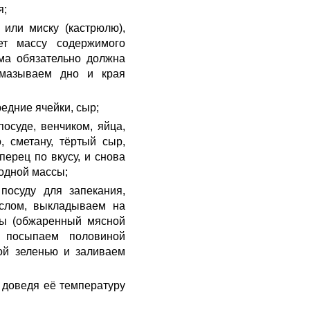
я;
или миску (кастрюлю),
ет массу содержимого
ма обязательно должна
смазываем дно и края
;
редние ячейки, сыр;
осуде, венчиком, яйца,
 сметану, тёртый сыр,
 перец по вкусу, и снова
родной массы;
посуду для запекания,
слом, выкладываем на
ды (обжаренный мясной
 посыпаем половиной
ой зеленью и заливаем
 доведя её температуру