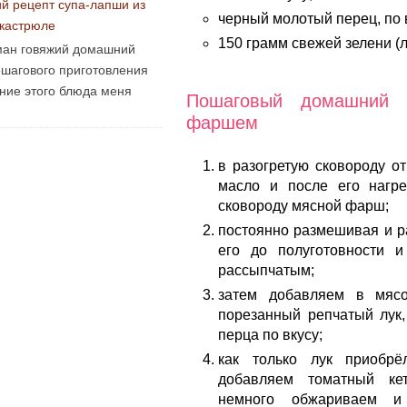
ий рецепт супа-лапши из
черный молотый перец, по 
 кастрюле
150 грамм свежей зелени (л
ан говяжий домашний
ошагового приготовления
ние этого блюда меня
Пошаговый домашний 
фаршем
в разогретую сковороду о
масло и после его нагр
сковороду мясной фарш;
постоянно размешивая и 
его до полуготовности 
рассыпчатым;
затем добавляем в мяс
порезанный репчатый лук,
перца по вкусу;
как только лук приобрё
добавляем томатный ке
немного обжариваем и