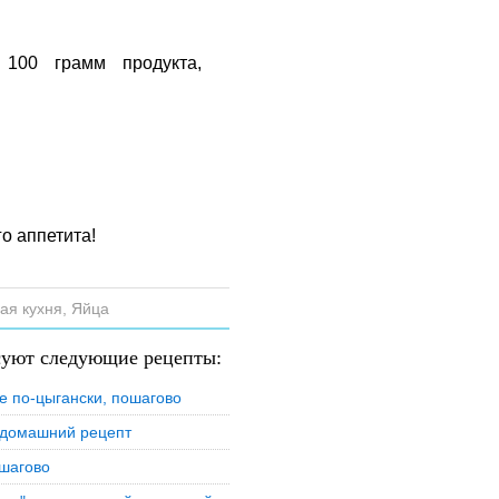
 100 грамм продукта,
о аппетита!
ая кухня
,
Яйца
суют следующие рецепты:
е по-цыгански, пошагово
 домашний рецепт
ошагово