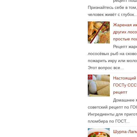
рецепт пош
Признайтесь себе в том
человек живёт с глубок..
Жареная ик
других лосо
простые по
Рецепт жар
лососёвых рыб на сково
пожарить икру или мол
Этот вопрос все...
Настоящий 
ГОСТу ССС
рецепт
Домашнее 
советский рецепт по ГО
Ингредиенты для пригот
пломбира по ГОСТ...
Шурпа-Лаг