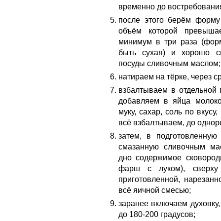
временно до востребовани
после этого берём форму 
объём которой превыша
минимум в три раза (фор
быть сухая) и хорошо 
посуды сливочным маслом
натираем на тёрке, через с
взбалтываем в отдельной п
добавляем в яйца молоко,
муку, сахар, соль по вкусу,
всё взбалтываем, до одно
затем, в подготовленную 
смазанную сливочным ма
дно содержимое сковоро
фарш с луком), сверху
приготовленной, нарезанн
всё яичной смесью;
заранее включаем духовку,
до 180-200 градусов;