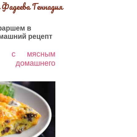
 Фадеева Геннадия
фаршем в
омашний рецепт
ая с мясным
т домашнего