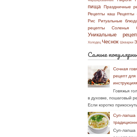
Фаршированные
пища
Праздничные р
Рецепты каш
Рецепты 
Рис
Ритуальные блюд
рецепты
Соленья
Уникальные рецеп
Чеснок
Э
Холодец
Шкварки
Самые популярны
Сочная гов
рецепт для
инструкция
Говяжья гол
в духовке, пошаговый р
Если коротко прикоснуть
Суп-лапша 
традиционн
Суп-лапша