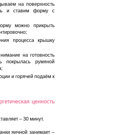
дываем на поверхность
нь и ставим форму с
форму можно прикрыть
ентировочно;
ения процесса крышку
внимание на готовность
ть покрылась румяной
а;
ции и горячей подаём к
ргетическая ценность
тавляет – 30 минут.
анки яичной занимает –