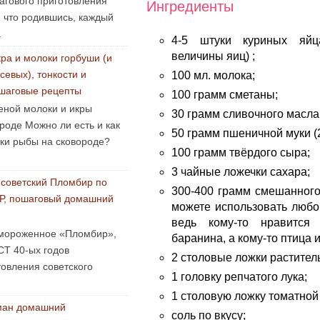
агового приготовления
Ингредиенты
, что родившись, каждый
.
4-5 штуки куриных яйц
величины яиц) ;
ра и молоки горбуши (и
севых), тонкости и
100 мл. молока;
шаговые рецепты
100 грамм сметаны;
еной молоки и икры
30 грамм сливочного масла
роде Можно ли есть и как
50 грамм пшеничной муки (
оки рыбы на сковороде?
100 грамм твёрдого сыра;
3 чайные ложечки сахара;
советский Пломбир по
300-400 грамм смешанног
Р, пошаговый домашний
можете использовать любо
ведь кому-то нравится
мороженное «Пломбир»,
баранина, а кому-то птица 
СТ 40-ых годов
2 столовые ложки растител
овления советского
1 головку репчатого лука;
1 столовую ложку томатной
ман домашний
соль по вкусу;