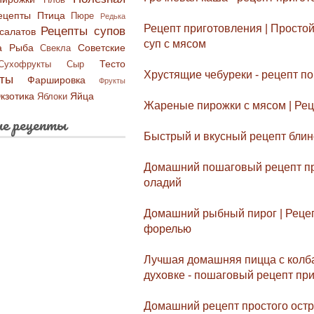
Плов
ецепты
Птица
Пюре
Редька
Рецепт приготовления | Просто
Рецепты супов
салатов
суп с мясом
а
Рыба
Советские
Свекла
Тесто
Сухофрукты
Сыр
Хрустящие чебуреки - рецепт п
ты
Фаршировка
Фрукты
кзотика
Яйца
Яблоки
Жареные пирожки с мясом | Ре
е рецепты
Быстрый и вкусный рецепт блин
Домашний пошаговый рецепт пр
оладий
Домашний рыбный пирог | Рецепт
форелью
Лучшая домашняя пицца с колба
духовке - пошаговый рецепт пр
Домашний рецепт простого остр