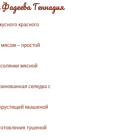
 Фадеева Геннадия
кусного красного
 мясом – простой
 солянки мясной
ринованная селедка с
 хрустящей квашеной
готовления тушеной