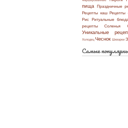
Фаршированные
пища
Праздничные р
Рецепты каш
Рецепты 
Рис
Ритуальные блюд
рецепты
Соленья
Уникальные рецеп
Чеснок
Э
Холодец
Шкварки
Самые популярны