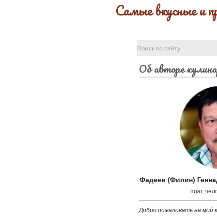
Самые вкусные и п
Об авторе кулина
Фадеев (Филин) Генн
поэт, чел
Добро пожаловать на мой к