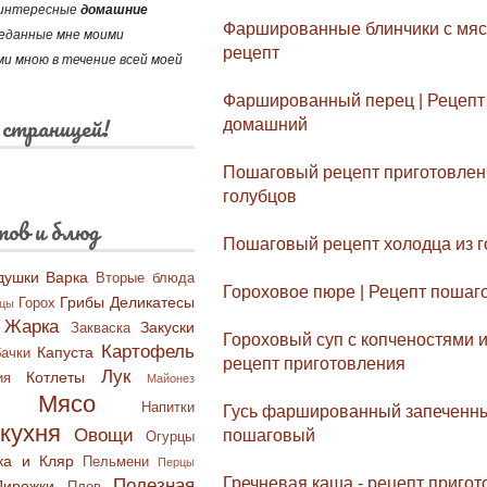
и интересные
домашние
Фаршированные блинчики с мясо
реданные мне моими
рецепт
и мною в течение всей моей
Фаршированный перец | Рецепт 
 страницей!
домашний
Пошаговый рецепт приготовлен
голубцов
тов и блюд
Пошаговый рецепт холодца из 
душки
Варка
Вторые блюда
Гороховое пюре | Рецепт пошаг
Грибы
Деликатесы
Горох
бцы
Жарка
Закуски
Закваска
Гороховый суп с копченостями 
Картофель
Капуста
ачки
рецепт приготовления
Лук
Котлеты
ия
Майонез
Мясо
Напитки
Гусь фаршированный запеченный
кухня
Овощи
пошаговый
Огурцы
ка и Кляр
Пельмени
Перцы
Гречневая каша - рецепт приго
Полезная
Пирожки