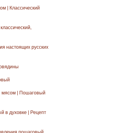
м | Классический
классический,
ия настоящих русских
говядины
овый
и мясом | Пошаговый
 в духовке | Рецепт
товления пошаговый