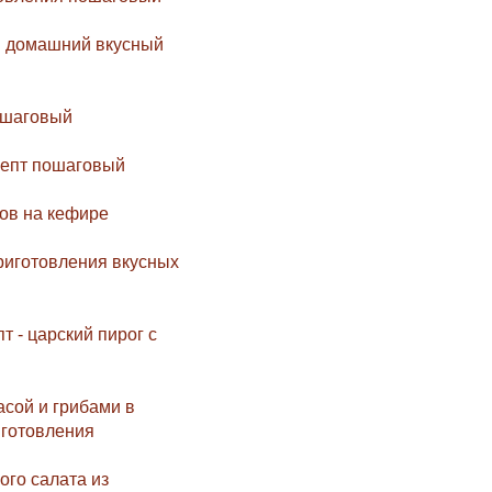
й домашний вкусный
ошаговый
цепт пошаговый
ов на кефире
иготовления вкусных
 - царский пирог с
сой и грибами в
иготовления
ого салата из