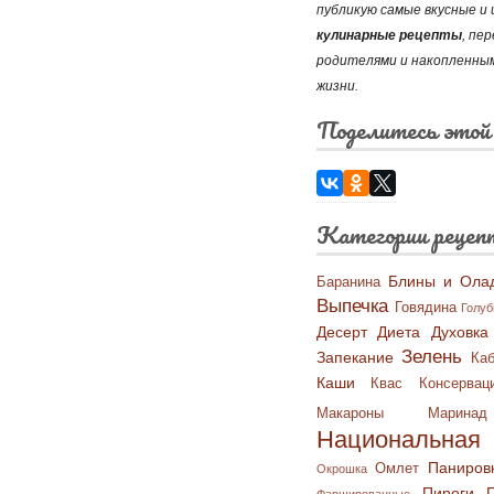
публикую самые вкусные 
кулинарные рецепты
, пе
родителями и накопленным
жизни.
Поделитесь этой
Категории рецеп
Блины и Ола
Баранина
Выпечка
Говядина
Голу
Десерт
Диета
Духовка
Зелень
Запекание
Каб
Каши
Квас
Консервац
Макароны
Маринад
Национальная 
Паниров
Омлет
Окрошка
Пироги