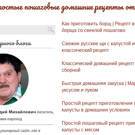
ростые пошаговые домашние рецепты от
Как приготовить борщ | Рецепт в
борща со свеклой пошагово
рного блога
Свежие русские щи с капустой и
классический рецепт
Классический домашний рецепт
сборной
Быстрая домашняя закуска | Ма
уксусом и луком
Простой рецепт приготовления
капусты в домашних условиях
адий Михайлович
писатель,
овек-пароход
Простой пошаговый рецепт при
капусты с мясом
улинарный сайт, где я